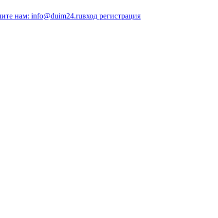
ите нам: info@duim24.ru
вход
регистрация