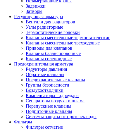
Незамерзающие краны
Задвижки
Затворы
Регулирующая арматура
Вентили для радиаторов
Узлы радиаторные
Термостатические головки
Клапаны смесительные термостатические
Клапаны смесительные трехходовые
Приводы для клапанов
Клапаны балансировочные
Клапаны соленоидные
Предохранительная арматура
Редукторы давления
Обратные клапаны
Предохранительные клапаны
Группы безопасности
Воздухоотводчики
Компенсаторы гидроудара
Сепараторы воздуха и шлама
Перепускные клапаны
Подпиточные клапаны
Системы защиты от протечек воды
Фильтры
Фильтры сетчатые