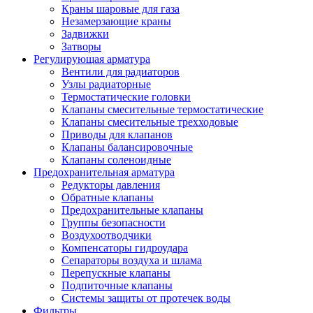
Краны шаровые для газа
Незамерзающие краны
Задвижки
Затворы
Регулирующая арматура
Вентили для радиаторов
Узлы радиаторные
Термостатические головки
Клапаны смесительные термостатические
Клапаны смесительные трехходовые
Приводы для клапанов
Клапаны балансировочные
Клапаны соленоидные
Предохранительная арматура
Редукторы давления
Обратные клапаны
Предохранительные клапаны
Группы безопасности
Воздухоотводчики
Компенсаторы гидроудара
Сепараторы воздуха и шлама
Перепускные клапаны
Подпиточные клапаны
Системы защиты от протечек воды
Фильтры