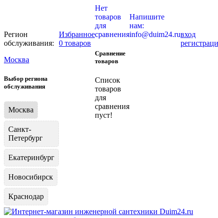
Нет
товаров
Напишите
для
нам:
Регион
Избранное
сравнения
info@duim24.ru
вход
обслуживания:
0 товаров
регистрац
Сравнение
Москва
товаров
Выбор региона
Список
обслуживания
товаров
для
сравнения
Москва
пуст!
Санкт-
Петербург
Екатеринбург
Новосибирск
Краснодар