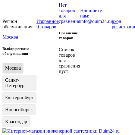
Нет
товаров
Напишите
для
нам:
Регион
Избранное
сравнения
info@duim24.ru
вход
обслуживания:
0 товаров
регистрац
Сравнение
Москва
товаров
Выбор региона
Список
обслуживания
товаров
для
сравнения
Москва
пуст!
Санкт-
Петербург
Екатеринбург
Новосибирск
Краснодар