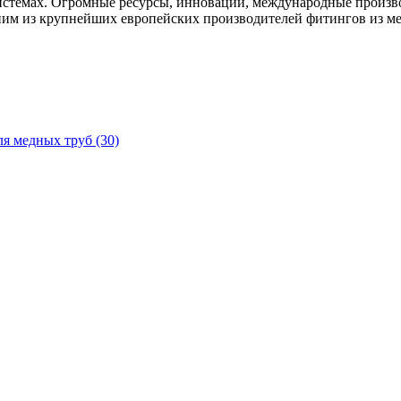
истемах. Огромные ресурсы, инновации, международные произво
дним из крупнейших европейских производителей фитингов из ме
ля медных труб
(30)