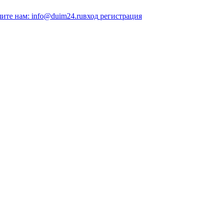
ите нам: info@duim24.ru
вход
регистрация