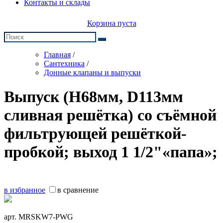
Контакты и склады
Корзина пуста
Главная
/
Сантехника
/
Донные клапаны и выпуски
Выпуск (H68мм, D113мм
сливная решётка) со съёмной
фильтрующей решёткой-
пробкой; выход 1 1/2"«папа»;
в избранное
в сравнение
арт.
MRSKW7-PWG