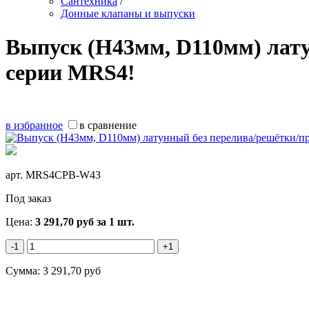
Сантехника
/
Донные клапаны и выпуски
Выпуск (H43мм, D110мм) лату
серии MRS4!
в избранное
в сравнение
арт.
MRS4CPB-W43
Под заказ
Цена:
3 291,70
руб
за 1 шт.
-1
+1
Сумма:
3 291,70
руб