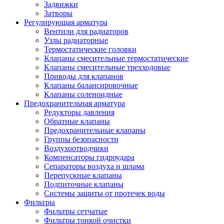
Задвижки
Затворы
Регулирующая арматура
Вентили для радиаторов
Узлы радиаторные
Термостатические головки
Клапаны смесительные термостатические
Клапаны смесительные трехходовые
Приводы для клапанов
Клапаны балансировочные
Клапаны соленоидные
Предохранительная арматура
Редукторы давления
Обратные клапаны
Предохранительные клапаны
Группы безопасности
Воздухоотводчики
Компенсаторы гидроудара
Сепараторы воздуха и шлама
Перепускные клапаны
Подпиточные клапаны
Системы защиты от протечек воды
Фильтры
Фильтры сетчатые
Фильтры тонкой очистки