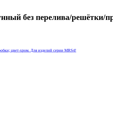
нный без перелива/решётки/пр