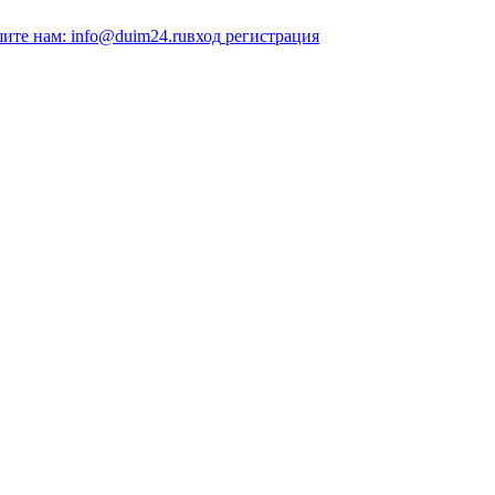
ите нам: info@duim24.ru
вход
регистрация