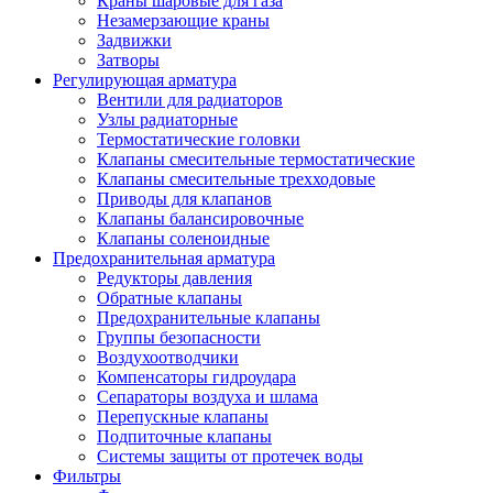
Краны шаровые для газа
Незамерзающие краны
Задвижки
Затворы
Регулирующая арматура
Вентили для радиаторов
Узлы радиаторные
Термостатические головки
Клапаны смесительные термостатические
Клапаны смесительные трехходовые
Приводы для клапанов
Клапаны балансировочные
Клапаны соленоидные
Предохранительная арматура
Редукторы давления
Обратные клапаны
Предохранительные клапаны
Группы безопасности
Воздухоотводчики
Компенсаторы гидроудара
Сепараторы воздуха и шлама
Перепускные клапаны
Подпиточные клапаны
Системы защиты от протечек воды
Фильтры