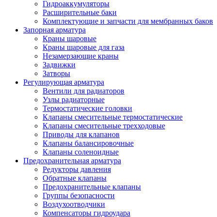
Гидроаккумуляторы
Расширительные баки
Комплектующие и запчасти для мембранных баков
Запорная арматура
Краны шаровые
Краны шаровые для газа
Незамерзающие краны
Задвижки
Затворы
Регулирующая арматура
Вентили для радиаторов
Узлы радиаторные
Термостатические головки
Клапаны смесительные термостатические
Клапаны смесительные трехходовые
Приводы для клапанов
Клапаны балансировочные
Клапаны соленоидные
Предохранительная арматура
Редукторы давления
Обратные клапаны
Предохранительные клапаны
Группы безопасности
Воздухоотводчики
Компенсаторы гидроудара