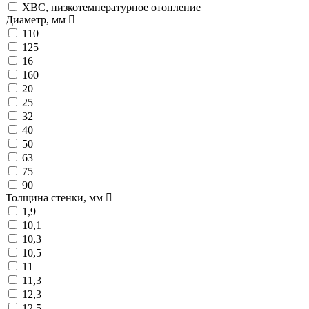
ХВС, низкотемпературное отопление
Диаметр, мм
110
125
16
160
20
25
32
40
50
63
75
90
Толщина стенки, мм
1,9
10,1
10,3
10,5
11
11,3
12,3
12,5