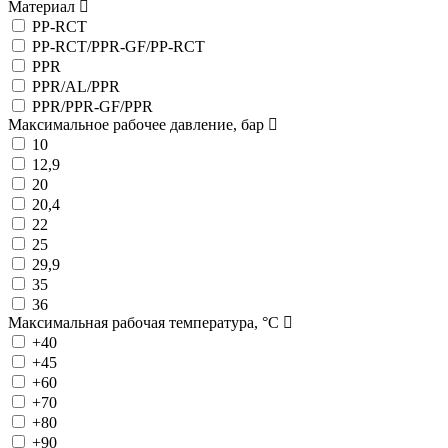
Материал
PP-RCT
PP-RCT/PPR-GF/PP-RCT
PPR
PPR/AL/PPR
PPR/PPR-GF/PPR
Максимальное рабочее давление, бар
10
12,9
20
20,4
22
25
29,9
35
36
Максимальная рабочая температура, °C
+40
+45
+60
+70
+80
+90