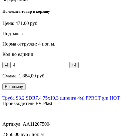
Положить товар в корзину
Цена:
471,00
руб
Под заказ
Норма отгрузки:
4 пог. м.
Кол-во единиц:
-4
+4
Сумма:
1 884,00
руб
Труба S3,2 SDR7,4 75x10,3 (штанга 4м) PPRCT grn HOT
Производитель FV-Plast
Артикул:
AA112075004
2 856,00 руб / пог. м