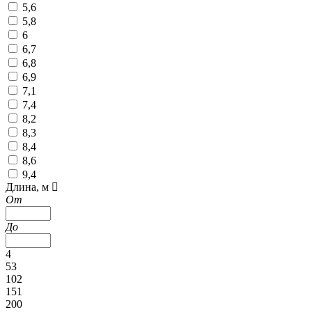
5,6
5,8
6
6,7
6,8
6,9
7,1
7,4
8,2
8,3
8,4
8,6
9,4
Длина, м
От
До
4
53
102
151
200