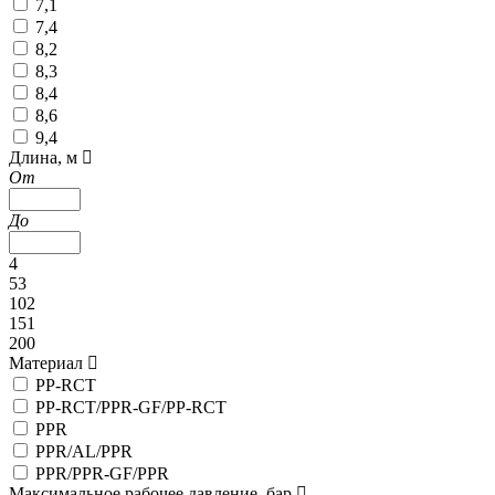
7,1
7,4
8,2
8,3
8,4
8,6
9,4
Длина, м
От
До
4
53
102
151
200
Материал
PP-RCT
PP-RCT/PPR-GF/PP-RCT
PPR
PPR/AL/PPR
PPR/PPR-GF/PPR
Максимальное рабочее давление, бар