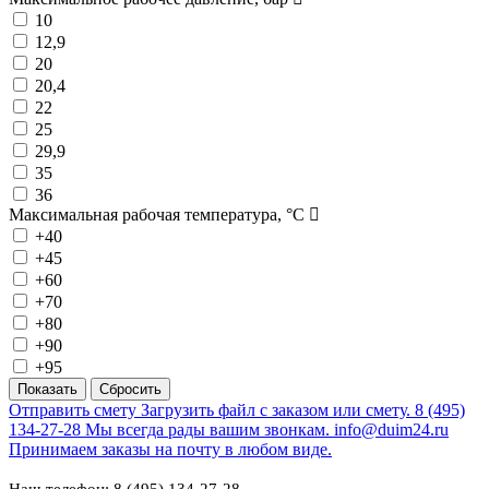
10
12,9
20
20,4
22
25
29,9
35
36
Максимальная рабочая температура, °C
+40
+45
+60
+70
+80
+90
+95
Отправить смету
Загрузить файл с заказом или смету.
8 (495)
134-27-28
Мы всегда рады вашим звонкам.
info@duim24.ru
Принимаем заказы на почту в любом виде.