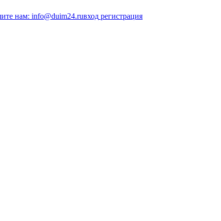
ите нам: info@duim24.ru
вход
регистрация