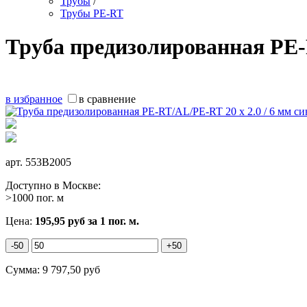
Трубы
/
Трубы PE-RT
Труба предизолированная PE-R
в избранное
в сравнение
арт.
553B2005
Доступно в Москве:
>1000 пог. м
Цена:
195,95
руб
за 1 пог. м.
-50
+50
Сумма:
9 797,50
руб