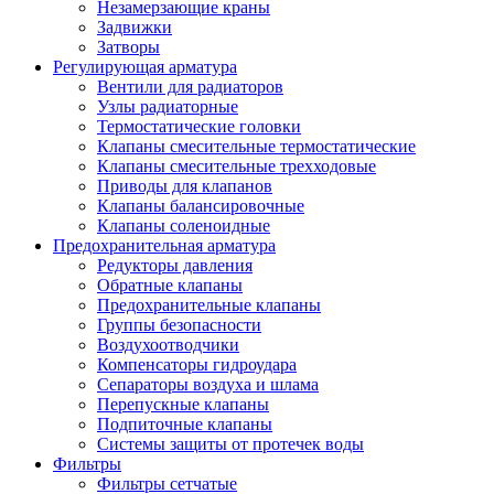
Незамерзающие краны
Задвижки
Затворы
Регулирующая арматура
Вентили для радиаторов
Узлы радиаторные
Термостатические головки
Клапаны смесительные термостатические
Клапаны смесительные трехходовые
Приводы для клапанов
Клапаны балансировочные
Клапаны соленоидные
Предохранительная арматура
Редукторы давления
Обратные клапаны
Предохранительные клапаны
Группы безопасности
Воздухоотводчики
Компенсаторы гидроудара
Сепараторы воздуха и шлама
Перепускные клапаны
Подпиточные клапаны
Системы защиты от протечек воды
Фильтры
Фильтры сетчатые