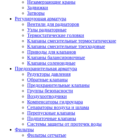
Незамерзающие краны
Задвижки
Затворы
Регулирующая арматура
Вентили для радиаторов
Узлы радиаторные
Термостатические головки
Клапаны смесительные термостатические
Клапаны смесительные трехходовые
Приводы для клапанов
Клапаны балансировочные
Клапаны соленоидные
Предохранительная арматура
Редукторы давления
Обратные клапаны
Предохранительные клапаны
Группы безопасности
Воздухоотводчики
Компенсаторы гидроудара
Сепараторы воздуха и шлама
Перепускные клапаны
Подпиточные клапаны
Системы защиты от протечек воды
Фильтры
Фильтры сетчатые