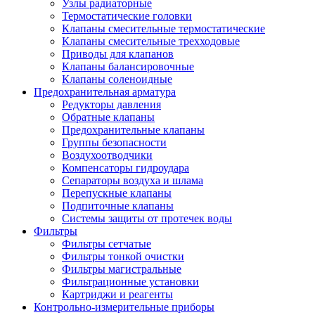
Узлы радиаторные
Термостатические головки
Клапаны смесительные термостатические
Клапаны смесительные трехходовые
Приводы для клапанов
Клапаны балансировочные
Клапаны соленоидные
Предохранительная арматура
Редукторы давления
Обратные клапаны
Предохранительные клапаны
Группы безопасности
Воздухоотводчики
Компенсаторы гидроудара
Сепараторы воздуха и шлама
Перепускные клапаны
Подпиточные клапаны
Системы защиты от протечек воды
Фильтры
Фильтры сетчатые
Фильтры тонкой очистки
Фильтры магистральные
Фильтрационные установки
Картриджи и реагенты
Контрольно-измерительные приборы