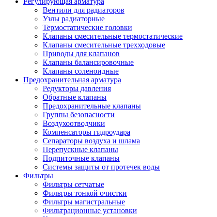
Регулирующая арматура
Вентили для радиаторов
Узлы радиаторные
Термостатические головки
Клапаны смесительные термостатические
Клапаны смесительные трехходовые
Приводы для клапанов
Клапаны балансировочные
Клапаны соленоидные
Предохранительная арматура
Редукторы давления
Обратные клапаны
Предохранительные клапаны
Группы безопасности
Воздухоотводчики
Компенсаторы гидроудара
Сепараторы воздуха и шлама
Перепускные клапаны
Подпиточные клапаны
Системы защиты от протечек воды
Фильтры
Фильтры сетчатые
Фильтры тонкой очистки
Фильтры магистральные
Фильтрационные установки