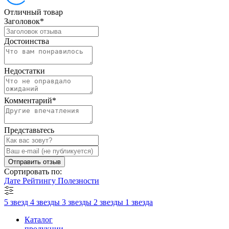
Отличный товар
Заголовок
*
Достоинства
Недостатки
Комментарий
*
Представьтесь
Отправить отзыв
Сортировать по:
Дате
Рейтингу
Полезности
5 звезд
4 звезды
3 звезды
2 звезды
1 звезда
Каталог
продукции