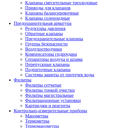
Клапаны смесительные трехходовые
Приводы для клапанов
Клапаны балансировочные
Клапаны соленоидные
Предохранительная арматура
Редукторы давления
Обратные клапаны
Предохранительные клапаны
Группы безопасности
Воздухоотводчики
Компенсаторы гидроудара
Сепараторы воздуха и шлама
Перепускные клапаны
Подпиточные клапаны
Системы защиты от протечек воды
Фильтры
Фильтры сетчатые
Фильтры тонкой очистки
Фильтры магистральные
Фильтрационные установки
Картриджи и реагенты
Контрольно-измерительные приборы
Манометры
Термометры
Термоманометры