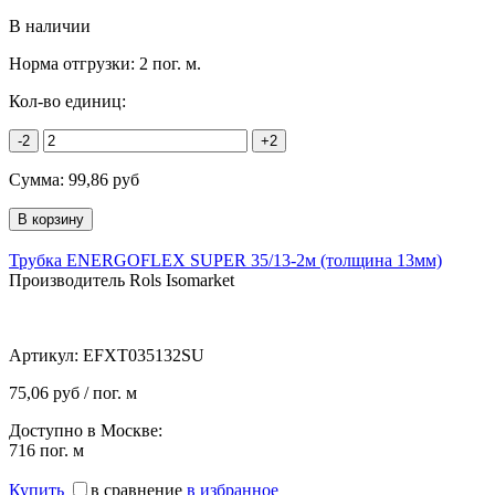
В наличии
Норма отгрузки:
2 пог. м.
Кол-во единиц:
-2
+2
Сумма:
99,86
руб
Трубка ENERGOFLEX SUPER 35/13-2м (толщина 13мм)
Производитель Rols Isomarket
Артикул:
EFXT035132SU
75,06 руб / пог. м
Доступно в Москве:
716
пог. м
Купить
в сравнение
в избранное