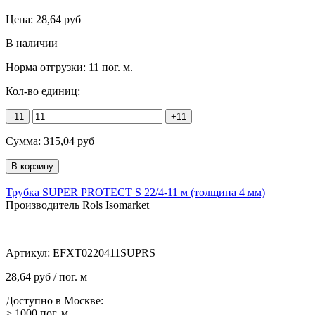
Цена:
28,64
руб
В наличии
Норма отгрузки:
11 пог. м.
Кол-во единиц:
-11
+11
Сумма:
315,04
руб
Трубка SUPER PROTECT S 22/4-11 м (толщина 4 мм)
Производитель Rols Isomarket
Артикул:
EFXT0220411SUPRS
28,64 руб / пог. м
Доступно в Москве:
> 1000
пог. м