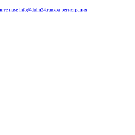
ите нам: info@duim24.ru
вход
регистрация