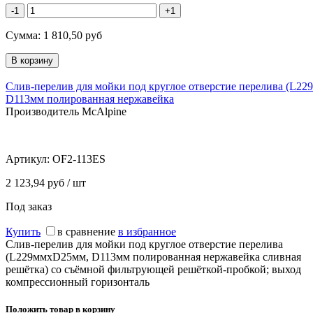
-1
+1
Сумма:
1 810,50
руб
Слив-перелив для мойки под круглое отверстие перелива (L2
D113мм полированная нержавейка
Производитель McAlpine
Артикул:
OF2-113ES
2 123,94 руб / шт
Под заказ
Купить
в сравнение
в избранное
Слив-перелив для мойки под круглое отверстие перелива
(L229ммхD25мм, D113мм полированная нержавейка сливная
решётка) со съёмной фильтрующей решёткой-пробкой; выход
компрессионный горизонталь
Положить товар в корзину