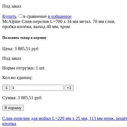
Под заказ
Купить
в сравнение
в избранное
McAlpine Слив-перелив L=700 х 34 мм метал. 70 мм слив,
пробка-кнопка, выход 40 мм, хром
Положить товар в корзину
Цена:
3 885,51
руб
Под заказ
Норма отгрузки:
1 шт.
Кол-во единиц:
-1
+1
Сумма:
3 885,51
руб
Слив-перелив для мойки L=229 мм х 25 мм, 113 мм нерж. решёт
кнопка