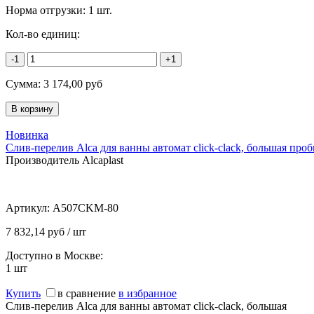
Норма отгрузки:
1 шт.
Кол-во единиц:
-1
+1
Сумма:
3 174,00
руб
Новинка
Слив-перелив Alca для ванны автомат click-clack, большая проб
Производитель Alcaplast
Артикул:
A507CKM-80
7 832,14 руб / шт
Доступно в Москве:
1
шт
Купить
в сравнение
в избранное
Слив-перелив Alca для ванны автомат click-clack, большая