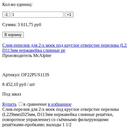
Кол-во единиц:
-1
+1
Сумма:
3 611,75
руб
Слив-перелив для 2-х моек под круглое отверстие перелива (
D113мм нержавейка сливные ре
Производитель McAlpine
Артикул:
OF22PUS113S
8 452,10 руб / шт
Под заказ
Купить
в сравнение
в избранное
Слив-перелив для 2-х моек под круглое отверстие перелива
(L229ммхD25мм, D113мм нержавейка сливные решётки,
поворотное управление) со съёмными фильтрующими
решётками-пробками; выходы 1 1/2