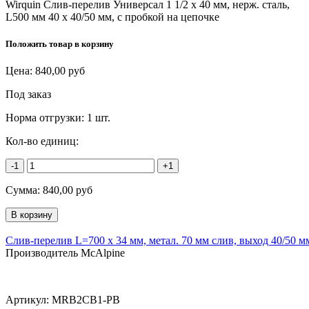
Wirquin Слив-перелив Универсал 1 1/2 х 40 мм, нерж. сталь,
L500 мм 40 х 40/50 мм, с пробкой на цепочке
Положить товар в корзину
Цена:
840,00
руб
Под заказ
Норма отгрузки:
1 шт.
Кол-во единиц:
-1
+1
Сумма:
840,00
руб
Слив-перелив L=700 х 34 мм, метал. 70 мм слив, выход 40/50 мм
Производитель McAlpine
Артикул:
MRB2CB1-PB