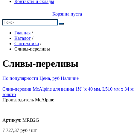
Контакты и склады
Корзина пуста
Главная
/
Каталог
/
Сантехника
/
Сливы-переливы
Сливы-переливы
По популярности
Цена, руб
Наличие
Слив-перелив McAlpine для ванны 1½' 'х 40 мм, L510 мм x 34 м
золото
Производитель McAlpine
Артикул:
MRB2G
7 727,37 руб / шт