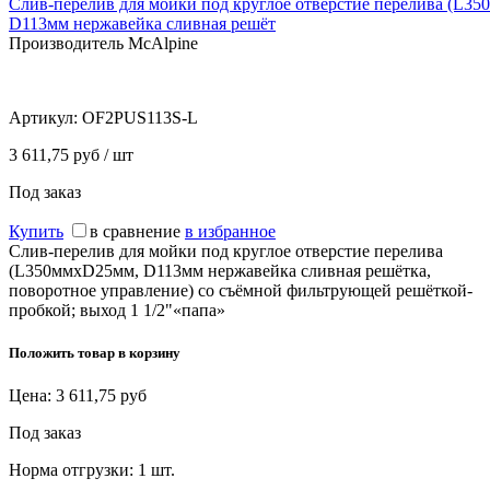
Слив-перелив для мойки под круглое отверстие перелива (L3
D113мм нержавейка сливная решёт
Производитель McAlpine
Артикул:
OF2PUS113S-L
3 611,75 руб / шт
Под заказ
Купить
в сравнение
в избранное
Слив-перелив для мойки под круглое отверстие перелива
(L350ммхD25мм, D113мм нержавейка сливная решётка,
поворотное управление) со съёмной фильтрующей решёткой-
пробкой; выход 1 1/2"«папа»
Положить товар в корзину
Цена:
3 611,75
руб
Под заказ
Норма отгрузки:
1 шт.