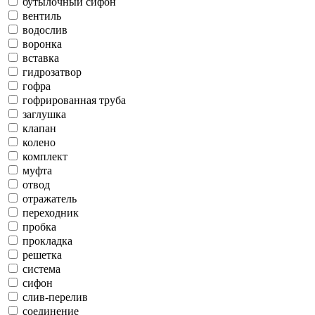
бутылочный сифон
вентиль
водослив
воронка
вставка
гидрозатвор
гофра
гофрированная труба
заглушка
клапан
колено
комплект
муфта
отвод
отражатель
переходник
пробка
прокладка
решетка
система
сифон
слив-перелив
соединение