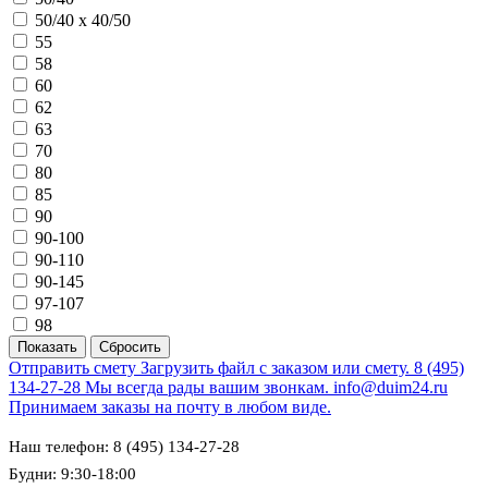
50/40 х 40/50
55
58
60
62
63
70
80
85
90
90-100
90-110
90-145
97-107
98
Отправить смету
Загрузить файл с заказом или смету.
8 (495)
134-27-28
Мы всегда рады вашим звонкам.
info@duim24.ru
Принимаем заказы на почту в любом виде.
Наш телефон: 8 (495) 134-27-28
Будни: 9:30-18:00