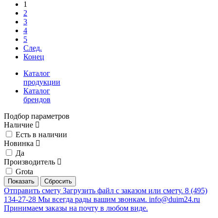
1
2
3
4
5
След.
Конец
Каталог
продукции
Каталог
брендов
Подбор параметров
Наличие
Есть в наличии
Новинка
Да
Производитель
Grota
Отправить смету
Загрузить файл с заказом или смету.
8 (495)
134-27-28
Мы всегда рады вашим звонкам.
info@duim24.ru
Принимаем заказы на почту в любом виде.