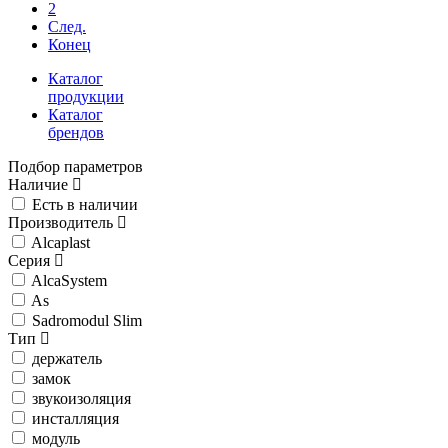
2
След.
Конец
Каталог
продукции
Каталог
брендов
Подбор параметров
Наличие
Есть в наличии
Производитель
Alcaplast
Серия
AlcaSystem
As
Sadromodul Slim
Тип
держатель
замок
звукоизоляция
инсталляция
модуль