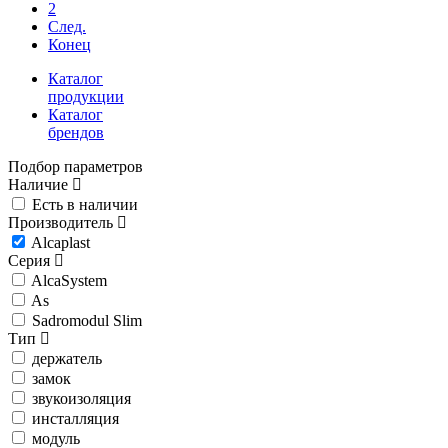
2
След.
Конец
Каталог
продукции
Каталог
брендов
Подбор параметров
Наличие
Есть в наличии
Производитель
Alcaplast
Серия
AlcaSystem
As
Sadromodul Slim
Тип
держатель
замок
звукоизоляция
инсталляция
модуль