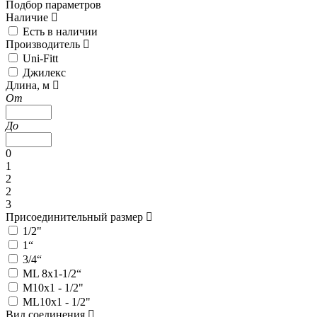
Подбор параметров
Наличие
Есть в наличии
Производитель
Uni-Fitt
Джилекс
Длина, м
От
До
0
1
2
2
3
Присоединительный размер
1/2"
1“
3/4“
ML 8х1-1/2“
М10х1 - 1/2"
МL10х1 - 1/2"
Вид соединения