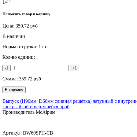
1/4"
Положить товар в корзину
Цена:
359,72
руб
В наличии
Норма отгрузки:
1 шт.
Кол-во единиц:
-1
+1
Сумма:
359,72
руб
Выпуск (H90мм, D60мм сливная решётка) латунный с внутрен
контргайкой и вертящейся проб
Производитель McAlpine
Артикул:
BW60SPH-CB