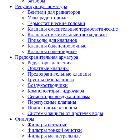
Затворы
Регулирующая арматура
Вентили для радиаторов
Узлы радиаторные
Термостатические головки
Клапаны смесительные термостатические
Клапаны смесительные трехходовые
Приводы для клапанов
Клапаны балансировочные
Клапаны соленоидные
Предохранительная арматура
Редукторы давления
Обратные клапаны
Предохранительные клапаны
Группы безопасности
Воздухоотводчики
Компенсаторы гидроудара
Сепараторы воздуха и шлама
Перепускные клапаны
Подпиточные клапаны
Системы защиты от протечек воды
Фильтры
Фильтры сетчатые
Фильтры тонкой очистки
Фильтры магистральные