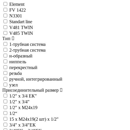
Element
FV 1422
N3301
Standart line
V481 TWIN
V485 TWIN
Тип
1-трубная система
2-трубная система
н-образный
ниппель
перекрестный
резьба
ручной, интегрированный
узел
Присоединительный размер
1/2" х 3/4 ЕК"
1/2" х 3/4"
1/2" х M24x19
1/2“
15 х M24x19(2 шт) х 1/2"
3/4" х 3/4"ЕК