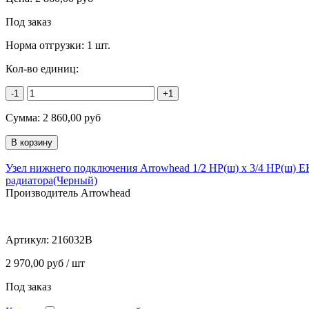
Под заказ
Норма отгрузки:
1 шт.
Кол-во единиц:
-1
+1
Сумма:
2 860,00
руб
Узел нижнего подключения Arrowhead 1/2 НР(ш) х 3/4 НР(ш) Е
радиатора(Черный)
Производитель Arrowhead
Артикул:
216032B
2 970,00 руб / шт
Под заказ