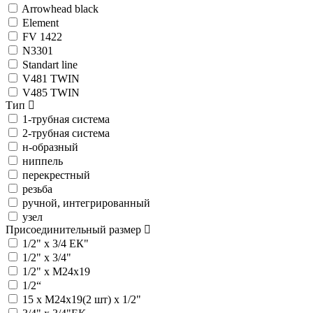
Arrowhead black
Element
FV 1422
N3301
Standart line
V481 TWIN
V485 TWIN
Тип
1-трубная система
2-трубная система
н-образный
ниппель
перекрестный
резьба
ручной, интегрированный
узел
Присоединительный размер
1/2" х 3/4 ЕК"
1/2" х 3/4"
1/2" х M24x19
1/2“
15 х M24x19(2 шт) х 1/2"