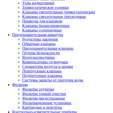
Узлы радиаторные
Термостатические головки
Клапаны смесительные термостатические
Клапаны смесительные трехходовые
Приводы для клапанов
Клапаны балансировочные
Клапаны соленоидные
Предохранительная арматура
Редукторы давления
Обратные клапаны
Предохранительные клапаны
Группы безопасности
Воздухоотводчики
Компенсаторы гидроудара
Сепараторы воздуха и шлама
Перепускные клапаны
Подпиточные клапаны
Системы защиты от протечек воды
Фильтры
Фильтры сетчатые
Фильтры тонкой очистки
Фильтры магистральные
Фильтрационные установки
Картриджи и реагенты
Контрольно-измерительные приборы