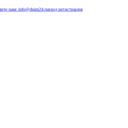
ите нам: info@duim24.ru
вход
регистрация