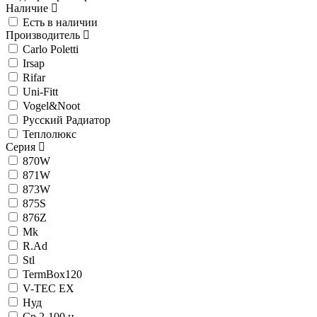
Наличие
Есть в наличии
Производитель
Carlo Poletti
Irsap
Rifar
Uni-Fitt
Vogel&Noot
Русский Радиатор
Теплолюкс
Серия
870W
871W
873W
875S
876Z
Mk
R.Ad
Stl
TermBox120
V-TEC EX
Нуд
Ср.2-100 ц