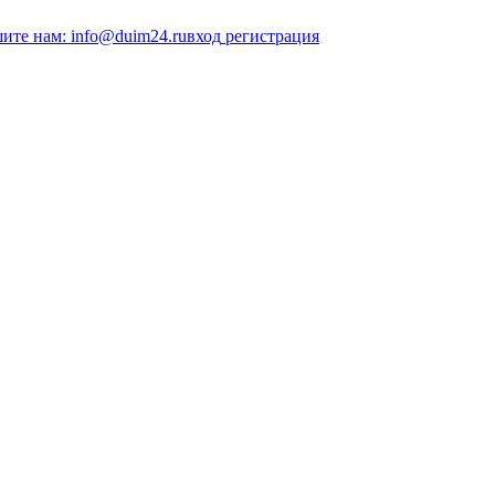
ите нам: info@duim24.ru
вход
регистрация