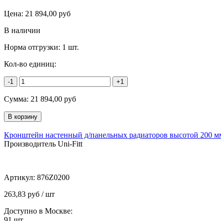
Цена:
21 894,00
руб
В наличии
Норма отгрузки:
1 шт.
Кол-во единиц:
-1
+1
Сумма:
21 894,00
руб
Кронштейн настенный д/панельных радиаторов высотой 200 мм,
Производитель Uni-Fitt
Артикул:
876Z0200
263,83 руб / шт
Доступно в Москве:
91
шт