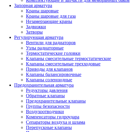
Комплектующие и запчасти для мембранных баков
Запорная арматура
Краны шаровые
Краны шаровые для газа
Незамерзающие краны
Задвижки
Затворы
Регулирующая арматура
Вентили для радиаторов
Узлы радиаторные
Термостатические головки
Клапаны смесительные термостатические
Клапаны смесительные трехходовые
Приводы для клапанов
Клапаны балансировочные
Клапаны соленоидные
Предохранительная арматура
Редукторы давления
Обратные клапаны
Предохранительные клапаны
Группы безопасности
Воздухоотводчики
Компенсаторы гидроудара
Сепараторы воздуха и шлама
Перепускные клапаны