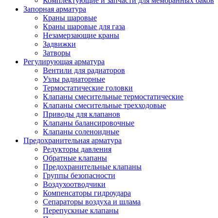
Комплектующие и запчасти для мембранных баков
Запорная арматура
Краны шаровые
Краны шаровые для газа
Незамерзающие краны
Задвижки
Затворы
Регулирующая арматура
Вентили для радиаторов
Узлы радиаторные
Термостатические головки
Клапаны смесительные термостатические
Клапаны смесительные трехходовые
Приводы для клапанов
Клапаны балансировочные
Клапаны соленоидные
Предохранительная арматура
Редукторы давления
Обратные клапаны
Предохранительные клапаны
Группы безопасности
Воздухоотводчики
Компенсаторы гидроудара
Сепараторы воздуха и шлама
Перепускные клапаны