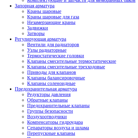
Комплектующие и запчасти для мембранных баков
Запорная арматура
Краны шаровые
Краны шаровые для газа
Незамерзающие краны
Задвижки
Затворы
Регулирующая арматура
Вентили для радиаторов
Узлы радиаторные
Термостатические головки
Клапаны смесительные термостатические
Клапаны смесительные трехходовые
Приводы для клапанов
Клапаны балансировочные
Клапаны соленоидные
Предохранительная арматура
Редукторы давления
Обратные клапаны
Предохранительные клапаны
Группы безопасности
Воздухоотводчики
Компенсаторы гидроудара
Сепараторы воздуха и шлама
Перепускные клапаны