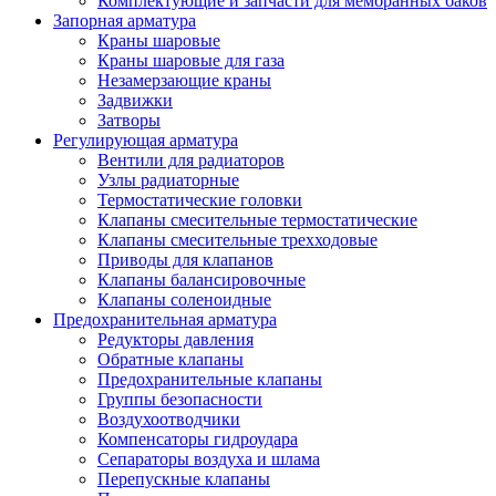
Комплектующие и запчасти для мембранных баков
Запорная арматура
Краны шаровые
Краны шаровые для газа
Незамерзающие краны
Задвижки
Затворы
Регулирующая арматура
Вентили для радиаторов
Узлы радиаторные
Термостатические головки
Клапаны смесительные термостатические
Клапаны смесительные трехходовые
Приводы для клапанов
Клапаны балансировочные
Клапаны соленоидные
Предохранительная арматура
Редукторы давления
Обратные клапаны
Предохранительные клапаны
Группы безопасности
Воздухоотводчики
Компенсаторы гидроудара
Сепараторы воздуха и шлама
Перепускные клапаны