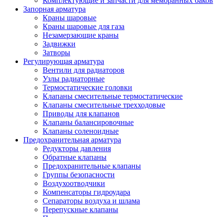
Комплектующие и запчасти для мембранных баков
Запорная арматура
Краны шаровые
Краны шаровые для газа
Незамерзающие краны
Задвижки
Затворы
Регулирующая арматура
Вентили для радиаторов
Узлы радиаторные
Термостатические головки
Клапаны смесительные термостатические
Клапаны смесительные трехходовые
Приводы для клапанов
Клапаны балансировочные
Клапаны соленоидные
Предохранительная арматура
Редукторы давления
Обратные клапаны
Предохранительные клапаны
Группы безопасности
Воздухоотводчики
Компенсаторы гидроудара
Сепараторы воздуха и шлама
Перепускные клапаны