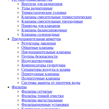
Вентили для радиаторов
Узлы радиаторные
Термостатические головки
Клапаны смесительные термостатические
Клапаны смесительные трехходовые
Приводы для клапанов
Клапаны балансировочные
Клапаны соленоидные
Предохранительная арматура
Редукторы давления
Обратные клапаны
Предохранительные клапаны
Группы безопасности
Воздухоотводчики
Компенсаторы гидроудара
Сепараторы воздуха и шлама
Перепускные клапаны
Подпиточные клапаны
Системы защиты от протечек воды
Фильтры
Фильтры сетчатые
Фильтры тонкой очистки
Фильтры магистральные
Фильтрационные установки
Картриджи и реагенты