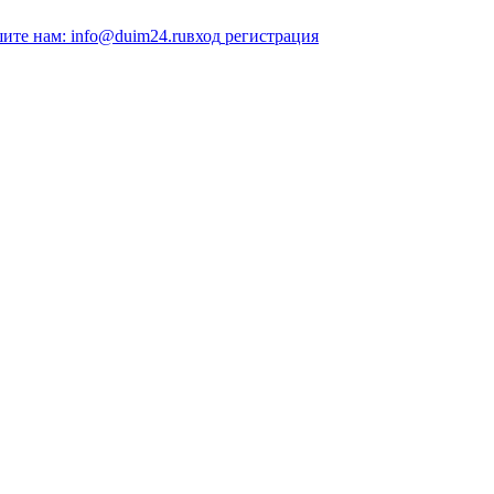
ите нам: info@duim24.ru
вход
регистрация