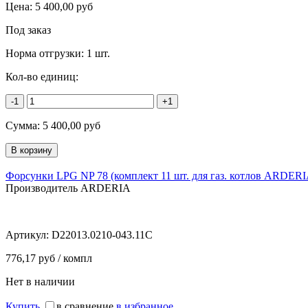
Цена:
5 400,00
руб
Под заказ
Норма отгрузки:
1 шт.
Кол-во единиц:
-1
+1
Сумма:
5 400,00
руб
Форсунки LPG NP 78 (комплект 11 шт. для газ. котлов ARDERI
Производитель ARDERIA
Артикул:
D22013.0210-043.11C
776,17 руб / компл
Нет в наличии
Купить
в сравнение
в избранное