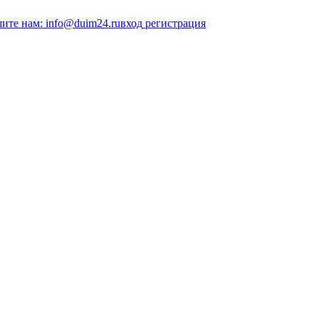
ите нам: info@duim24.ru
вход
регистрация