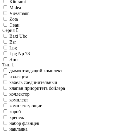
Kiturami
Midea
Viessmann
Zota
Эван
Серия
Baxi Ubc
Bsr
Lpg
Lpg Np 78
Эпо
Тип
дымоотводящий комплект
изоляция
кабель соединительный
клапан приоритета бойлера
коллектор
комплект
комплектующие
короб
крепеж
набор фланцев
накладка