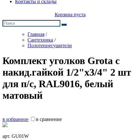
Контакты и склады
Корзина пуста
Главная
/
Сантехника
/
Полотенцесушители
Комплект уголков Grota с
накид.гайкой 1/2"х3/4" 2 шт
для п/с, RAL9016, белый
матовый
в избранное
в сравнение
арт.
GU01W