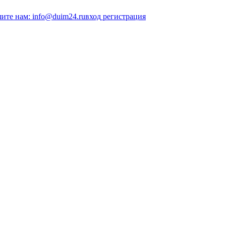
ите нам: info@duim24.ru
вход
регистрация