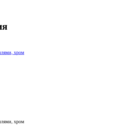
ия
илями, хром
илями, хром