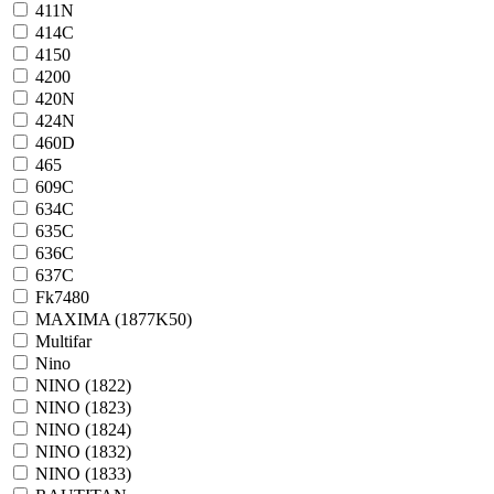
411N
414C
4150
4200
420N
424N
460D
465
609C
634C
635C
636C
637C
Fk7480
MAXIMA (1877K50)
Multifar
Nino
NINO (1822)
NINO (1823)
NINO (1824)
NINO (1832)
NINO (1833)