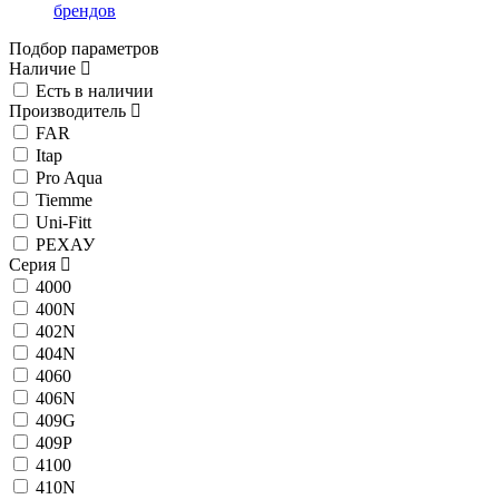
брендов
Подбор параметров
Наличие
Есть в наличии
Производитель
FAR
Itap
Pro Aqua
Tiemme
Uni-Fitt
РЕХАУ
Серия
4000
400N
402N
404N
4060
406N
409G
409P
4100
410N