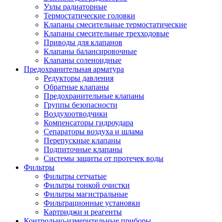
Узлы радиаторные
Термостатические головки
Клапаны смесительные термостатические
Клапаны смесительные трехходовые
Приводы для клапанов
Клапаны балансировочные
Клапаны соленоидные
Предохранительная арматура
Редукторы давления
Обратные клапаны
Предохранительные клапаны
Группы безопасности
Воздухоотводчики
Компенсаторы гидроудара
Сепараторы воздуха и шлама
Перепускные клапаны
Подпиточные клапаны
Системы защиты от протечек воды
Фильтры
Фильтры сетчатые
Фильтры тонкой очистки
Фильтры магистральные
Фильтрационные установки
Картриджи и реагенты
Контрольно-измерительные приборы