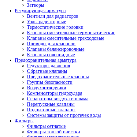
Затворы
Регулирующая арматура
Вентили для радиаторов
Узлы радиаторные
Термостатические головки
Клапаны смесительные термостатические
Клапаны смесительные трехходовые
Приводы для клапанов
Клапаны балансировочные
Клапаны соленоидные
Предохранительная арматура
Редукторы давления
Обратные клапаны
Предохранительные клапаны
Группы безопасности
Воздухоотводчики
Компенсаторы гидроудара
Сепараторы воздуха и шлама
Перепускные клапаны
Подпиточные клапаны
Системы защиты от протечек воды
Фильтры
Фильтры сетчатые
Фильтры тонкой очистки