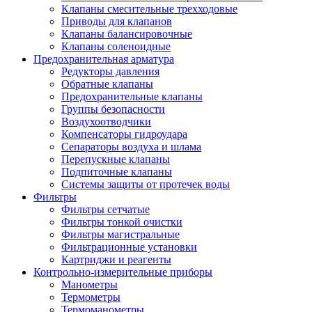
Клапаны смесительные трехходовые
Приводы для клапанов
Клапаны балансировочные
Клапаны соленоидные
Предохранительная арматура
Редукторы давления
Обратные клапаны
Предохранительные клапаны
Группы безопасности
Воздухоотводчики
Компенсаторы гидроудара
Сепараторы воздуха и шлама
Перепускные клапаны
Подпиточные клапаны
Системы защиты от протечек воды
Фильтры
Фильтры сетчатые
Фильтры тонкой очистки
Фильтры магистральные
Фильтрационные установки
Картриджи и реагенты
Контрольно-измерительные приборы
Манометры
Термометры
Термоманометры